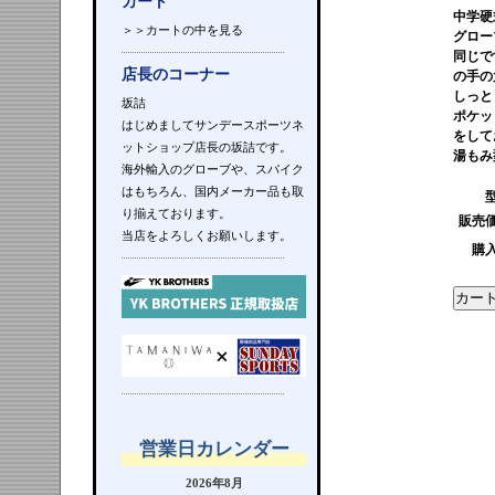
カート
中学硬
＞＞カートの中を見る
グロー
同じで
店長のコーナー
の手の
しっと
坂詰
ポケッ
はじめましてサンデースポーツネ
をして
ットショップ店長の坂詰です。
湯もみ
海外輸入のグローブや、スパイク
はもちろん、国内メーカー品も取
り揃えております。
販売
当店をよろしくお願いします。
購
営業日カレンダー
2026年8月