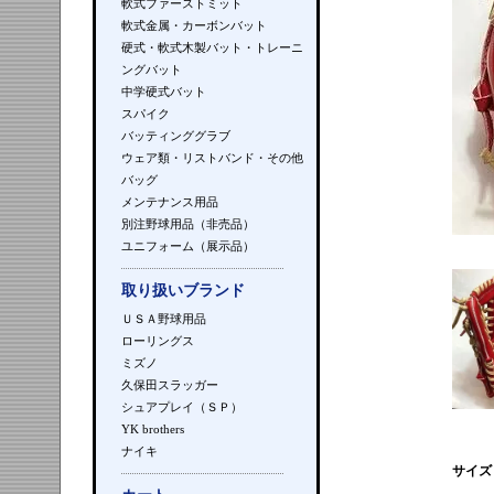
軟式ファーストミット
軟式金属・カーボンバット
硬式・軟式木製バット・トレーニ
ングバット
中学硬式バット
スパイク
バッティンググラブ
ウェア類・リストバンド・その他
バッグ
メンテナンス用品
別注野球用品（非売品）
ユニフォーム（展示品）
取り扱いブランド
ＵＳＡ野球用品
ローリングス
ミズノ
久保田スラッガー
シュアプレイ（ＳＰ）
YK brothers
ナイキ
サイズ