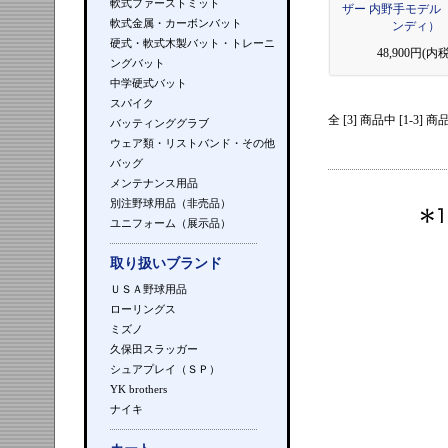
軟式ファーストミット
ザー 内野手モデル
軟式金属・カーボンバット
ンディ）
硬式・軟式木製バット・トレーニ
48,900円(内税
ングバット
中学硬式バット
スパイク
全 [3] 商品中 [1-3
バッティンググラブ
ウェア類・リストバンド・その他
バッグ
メンテナンス用品
別注野球用品（非売品）
ユニフォーム（展示品）
取り扱いブランド
ＵＳＡ野球用品
ローリングス
ミズノ
久保田スラッガー
シュアプレイ（ＳＰ）
YK brothers
ナイキ