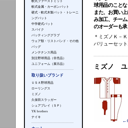
軟式ファーストミット
球用品のことな
軟式金属・カーボンバット
また、お買い上
硬式・軟式木製バット・トレーニ
ングバット
み加工、チーム
中学硬式バット
のオーダーも承
スパイク
バッティンググラブ
＊ミズノＫ－
ウェア類・リストバンド・その他
バリューセット
バッグ
メンテナンス用品
別注野球用品（非売品）
ユニフォーム（展示品）
ミズノ ユ
取り扱いブランド
ＵＳＡ野球用品
ローリングス
ミズノ
久保田スラッガー
シュアプレイ（ＳＰ）
YK brothers
ナイキ
←C