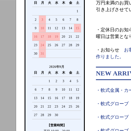
万円未満のお買
日
月
火
水
木
金
土
引き上げさせて
1
大変恐縮
2
3
4
5
6
7
8
9
10
11
12
13
14
15
・定休日のお知
曜日は営業とな
16
17
18
19
20
21
22
23
24
25
26
27
28
29
・お知らせ
お
30
31
作りました。
2026年9月
NEW ARRI
日
月
火
水
木
金
土
1
2
3
4
5
・軟式金属・カー
6
7
8
9
10
11
12
13
14
15
16
17
18
19
・軟式グローブ（ミ
20
21
22
23
24
25
26
27
28
29
30
・軟式グローブ（ミ
【営業時間】
・軟式グローブ（