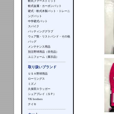
軟式ファーストミット
軟式金属・カーボンバット
硬式・軟式木製バット・トレーニ
ングバット
中学硬式バット
スパイク
バッティンググラブ
ウェア類・リストバンド・その他
バッグ
メンテナンス用品
別注野球用品（非売品）
ユニフォーム（展示品）
取り扱いブランド
ＵＳＡ野球用品
ローリングス
ミズノ
久保田スラッガー
シュアプレイ（ＳＰ）
YK brothers
ナイキ