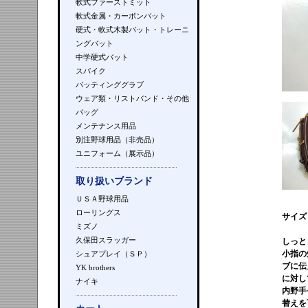
軟式ファーストミット
軟式金属・カーボンバット
硬式・軟式木製バット・トレーニ
ングバット
中学硬式バット
スパイク
バッティンググラブ
ウェア類・リストバンド・その他
バッグ
メンテナンス用品
別注野球用品（非売品）
ユニフォーム（展示品）
取り扱いブランド
ＵＳＡ野球用品
ローリングス
サイズ
ミズノ
久保田スラッガー
しっと
小指の
シュアプレイ（ＳＰ）
ブに伝
YK brothers
に対し
ナイキ
内野手
替えを