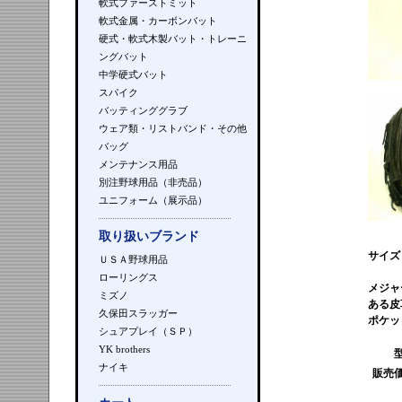
軟式ファーストミット
軟式金属・カーボンバット
硬式・軟式木製バット・トレーニ
ングバット
中学硬式バット
スパイク
バッティンググラブ
ウェア類・リストバンド・その他
バッグ
メンテナンス用品
別注野球用品（非売品）
ユニフォーム（展示品）
取り扱いブランド
サイズ
ＵＳＡ野球用品
ローリングス
メジャ
ミズノ
ある皮
久保田スラッガー
ポケッ
シュアプレイ（ＳＰ）
YK brothers
ナイキ
販売