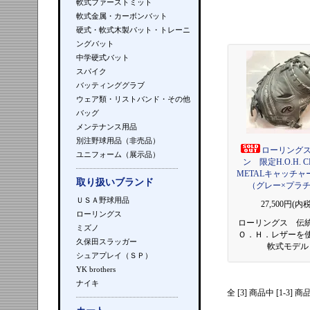
軟式ファーストミット
軟式金属・カーボンバット
硬式・軟式木製バット・トレーニ
ングバット
中学硬式バット
スパイク
バッティンググラブ
ウェア類・リストバンド・その他
バッグ
メンテナンス用品
別注野球用品（非売品）
ローリング
ユニフォーム（展示品）
ン 限定H.O.H. C
METALキャッチャ
取り扱いブランド
（グレー×プラ
ＵＳＡ野球用品
27,500円(内税
ローリングス
ローリングス 伝
ミズノ
Ｏ．Ｈ．レザーを
久保田スラッガー
軟式モデル
シュアプレイ（ＳＰ）
YK brothers
ナイキ
全 [3] 商品中 [1-3