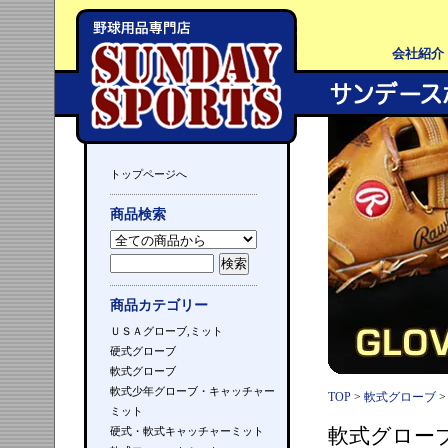
会社紹介
トップページへ
商品検索
商品カテゴリー
ＵＳＡグローブ,ミット
硬式グローブ
軟式グローブ
軟式少年グローブ・キャッチャー
TOP
>
軟式グローブ
ミット
軟式グロー
硬式・軟式キャッチャーミット