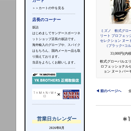
カート
＞＞カートの中を見る
店長のコーナー
坂詰
ミズノ 軟式グロ
はじめましてサンデースポーツネ
リート プロフェッ
ットショップ店長の坂詰です。
セレクション ヌー
海外輸入のグローブや、スパイク
（ブラック×コ
はもちろん、国内メーカー品も取
33,000円(内税
り揃えております。
軟式グローバルエリ
当店をよろしくお願いします。
ロフェッショナル
ョン ヌートバー
◀ 前のページへ
全 
営業日カレンダー
2026年8月