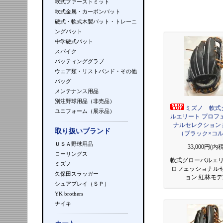
軟式ファーストミット
軟式金属・カーボンバット
硬式・軟式木製バット・トレーニ
ングバット
中学硬式バット
スパイク
バッティンググラブ
ウェア類・リストバンド・その他
バッグ
メンテナンス用品
別注野球用品（非売品）
ミズノ 軟式
ユニフォーム（展示品）
ルエリート プロフ
ナルセレクション
取り扱いブランド
（ブラック×コ
ＵＳＡ野球用品
33,000円(内税
ローリングス
軟式グローバルエリ
ミズノ
ロフェッショナル
久保田スラッガー
ョン 紅林モ
シュアプレイ（ＳＰ）
YK brothers
ナイキ