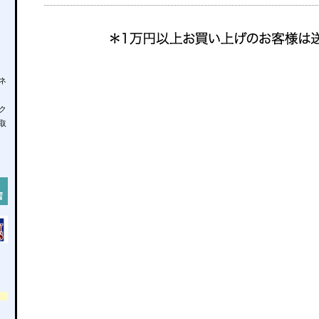
ネ
ク
取