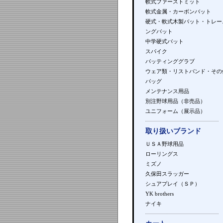
軟式ファーストミット
軟式金属・カーボンバット
硬式・軟式木製バット・トレー
ングバット
中学硬式バット
スパイク
バッティンググラブ
ウェア類・リストバンド・その
バッグ
メンテナンス用品
別注野球用品（非売品）
ユニフォーム（展示品）
取り扱いブランド
ＵＳＡ野球用品
ローリングス
ミズノ
久保田スラッガー
シュアプレイ（ＳＰ）
YK brothers
ナイキ