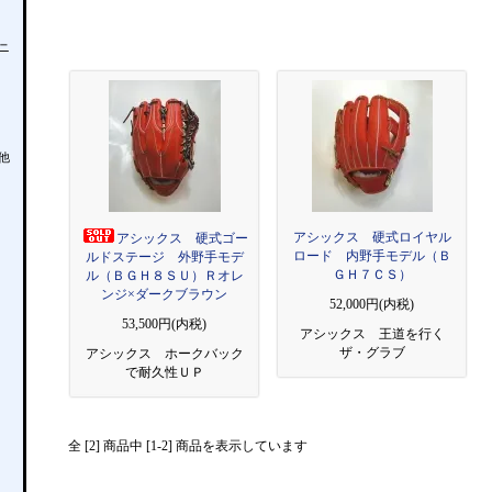
ニ
他
アシックス 硬式ロイヤル
アシックス 硬式ゴー
ロード 内野手モデル（Ｂ
ルドステージ 外野手モデ
ＧＨ７ＣＳ）
ル（ＢＧＨ８ＳＵ）Ｒオレ
ンジ×ダークブラウン
52,000円(内税)
53,500円(内税)
アシックス 王道を行く
ザ・グラブ
アシックス ホークバック
で耐久性ＵＰ
全 [2] 商品中 [1-2] 商品を表示しています