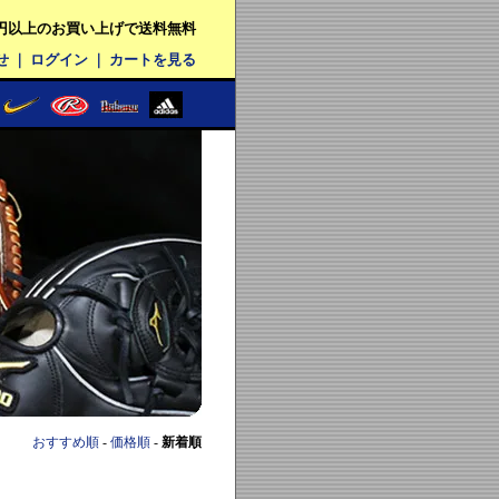
00円以上のお買い上げで送料無料
せ
｜
ログイン
｜
カートを見る
おすすめ順
-
価格順
-
新着順